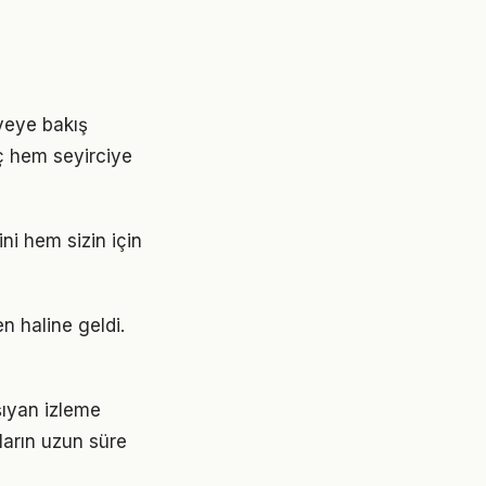
âyeye bakış
nç hem seyirciye
ini hem sizin için
en haline geldi.
şıyan izleme
mların uzun süre