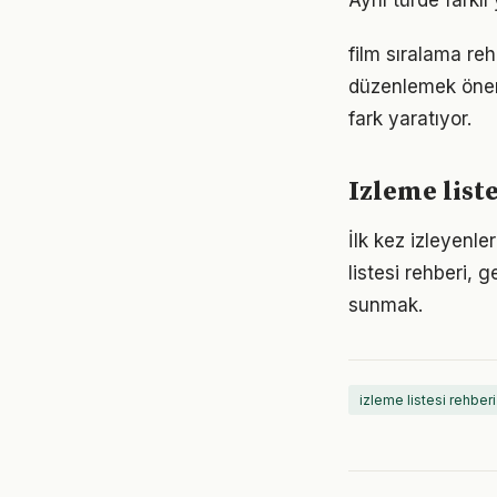
Aynı türde farklı
film sıralama re
düzenlemek öneml
fark yaratıyor.
Izleme liste
İlk kez izleyenle
listesi rehberi, 
sunmak.
izleme listesi rehberi