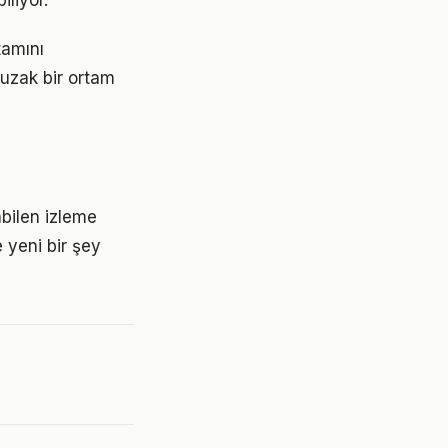
iliyor.
tamını
 uzak bir ortam
abilen izleme
e yeni bir şey