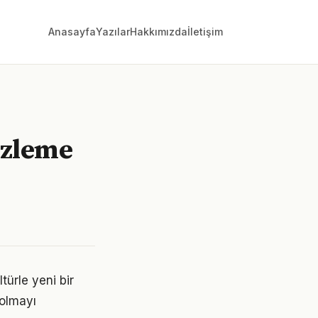
Anasayfa
Yazılar
Hakkımızda
İletişim
 izleme
türle yeni bir
 olmayı