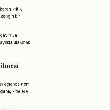
karan kritik
 zengin bir
 çeviri ve
olaylıkla ulaşmak
bilmesi
sel eğlence hem
geniş kitlelere