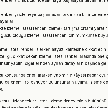
si rehberi sizi ilk bölümde sıkmaya başladıysa devam et
si rehberi'yı izlemeye başlamadan önce kısa bir incelem
ayarlar
ikte izleme listesi rehberi izlemek tartışma ortamı yaratır v
n güçlü olduğu izleme listesi rehberi için mümkünse büyü
eme listesi rehberi izlerken altyazı kalitesine dikkat edin
elliği, dikkat çeken izleme listesi rehberi arasında öne 
unsur yapımı diğerlerinden ayıran detayların başında geli
tesi konusunda öneri ararken yapımın hikâyesi kadar oy
u da önemli rol oynuyor. Bu unsurların uyumu izleme de
r.
arzı, izlenecekler listesi izleme deneyiminin bütününü ş