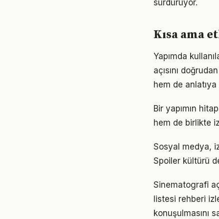
sürdürüyor.
Kısa ama etk
Yapımda kullanıl
açısını doğrudan 
hem de anlatıya 
Bir yapımın hitap
hem de birlikte i
Sosyal medya, izl
Spoiler kültürü d
Sinematografi aç
listesi rehberi i
konuşulmasını sa