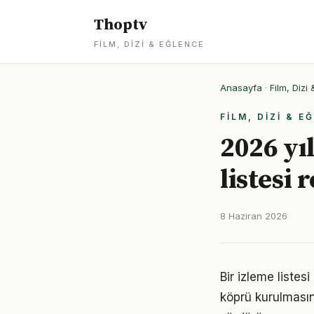
Thoptv
FILM, DIZI & EĞLENCE
Anasayfa
·
Film, Dizi
FILM, DIZI & E
2026 yıl
listesi 
8 Haziran 2026
Bir izleme listes
köprü kurulmasın