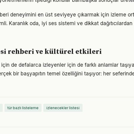
 yönetmenlerin işlediği konular bambaşka sonuçlar üreteb
hberi deneyimini en üst seviyeye çıkarmak için izleme or
i. Karanlık oda, iyi ses sistemi ve dikkat dağıtıcılardan
si rehberi ve kültürel etkileri
r için de defalarca izleyenler için de farklı anlamlar taşıy
gerçek bir başyapıtın temel özelliğini taşıyor: her seferind
tür bazlı listeleme
izlenecekler listesi