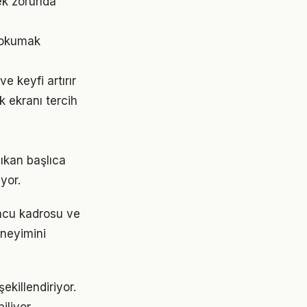
mek zorunda
e okumak
e keyfi artırır
k ekranı tercih
çıkan başlıca
yor.
uncu kadrosu ve
neyimini
ekillendiriyor.