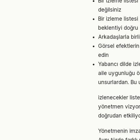
Bir izleme liste
değilsiniz
Bir izleme liste
beklentiyi doğru 
Arkadaşlarla birl
Görsel efektleri
edin
Yabancı dilde izl
aile uygunluğu öz
unsurlardan. Bu 
izlenecekler lis
yönetmen vizyon
doğrudan etkiliyo
Yönetmenin imza t