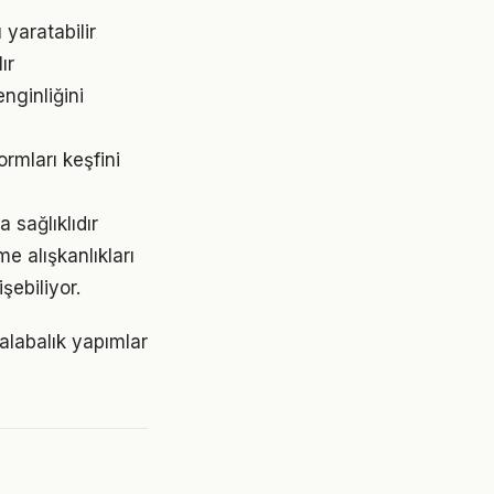
 yaratabilir
ır
nginliğini
rmları keşfini
 sağlıklıdır
me alışkanlıkları
şebiliyor.
kalabalık yapımlar