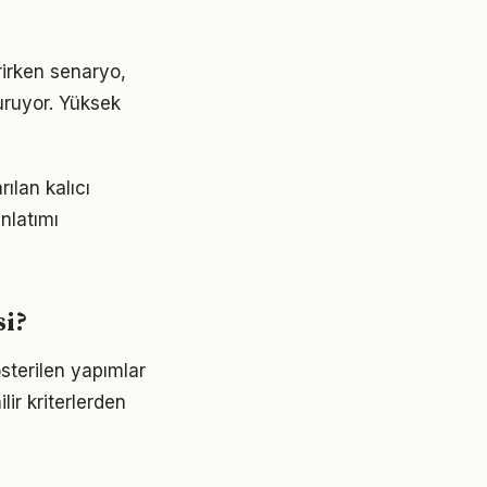
rirken senaryo,
uruyor. Yüksek
ılan kalıcı
nlatımı
si?
sterilen yapımlar
lir kriterlerden