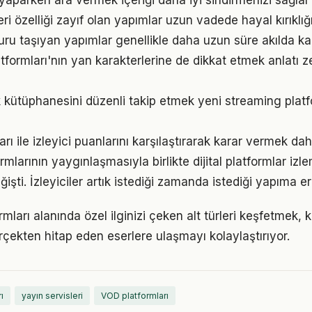
aparken ara vermek içeriği daha iyi sindirmenizi sağlar
ri özelliği zayıf olan yapımlar uzun vadede hayal kırıklığı
nsuru taşıyan yapımlar genellikle daha uzun süre akılda kal
tformları'nın yan karakterlerine de dikkat etmek anlatı ze
k kütüphanesini düzenli takip etmek yeni streaming platfo
rı ile izleyici puanlarını karşılaştırarak karar vermek daha
mlarının yaygınlaşmasıyla birlikte dijital platformlar izle
işti. İzleyiciler artık istediği zamanda istediği yapıma eri
mları alanında özel ilginizi çeken alt türleri keşfetmek, 
rçekten hitap eden eserlere ulaşmayı kolaylaştırıyor.
ı
yayın servisleri
VOD platformları