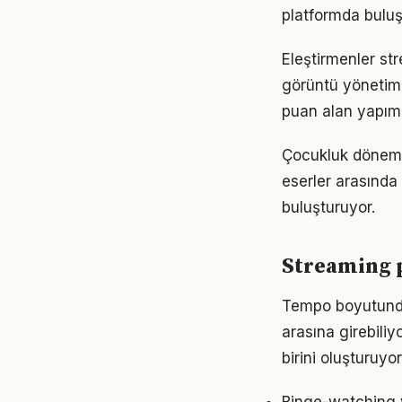
platformda buluşa
Eleştirmenler st
görüntü yönetimi
puan alan yapımla
Çocukluk dönemin
eserler arasında 
buluşturuyor.
Streaming p
Tempo boyutunda 
arasına girebiliy
birini oluşturuyor