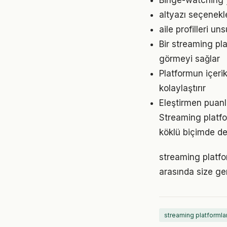
Binge-watching y
altyazı seçenekle
aile profilleri u
Bir streaming pla
görmeyi sağlar
Platformun içeri
kolaylaştırır
Eleştirmen puanla
Streaming platfor
köklü biçimde değ
streaming platfor
arasında size ge
streaming platformlar