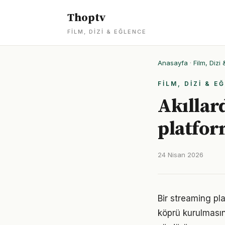
Thoptv
FILM, DIZI & EĞLENCE
Anasayfa
·
Film, Dizi
FILM, DIZI & E
Akıllar
platfor
24 Nisan 2026
Bir streaming pla
köprü kurulmasın