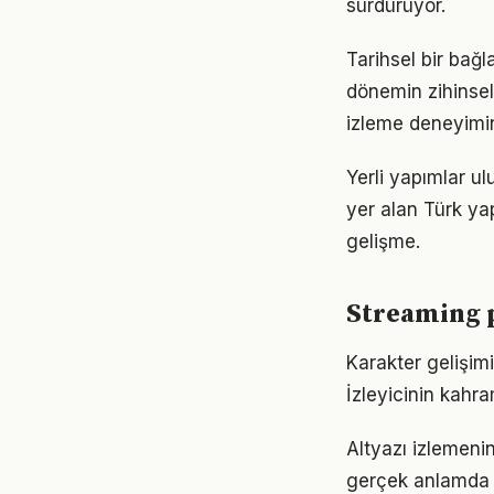
sürdürüyor.
Tarihsel bir bağl
dönemin zihinsel 
izleme deneyimin
Yerli yapımlar ul
yer alan Türk yap
gelişme.
Streaming p
Karakter gelişimi
İzleyicinin kahra
Altyazı izlemenin
gerçek anlamda kü