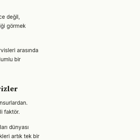
ce değil,
liği görmek
visleri arasında
lumlu bir
izler
unsurlardan.
i faktör.
ları dünyası
eri artık tek bir