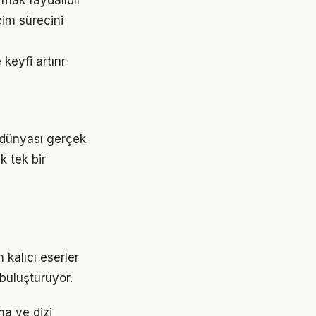
rmak faydalıdır
çim sürecini
keyfi artırır
i dünyası gerçek
k tek bir
 kalıcı eserler
 buluşturuyor.
ma ve dizi