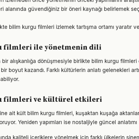
leri izlemeden önce yönetmenin önceki yapımlarını araştı
eri alanında güvendiğiniz bir öneri kaynağı belirlemek se
kte bilim kurgu filmleri izlemek tartışma ortamı yaratır ve 
 filmleri ile yönetmenin dili
 bir alışkanlığa dönüşmesiyle birlikte bilim kurgu filmler
ir boyut kazandı. Farklı kültürlerin anlatı gelenekleri artı
biliyor.
 filmleri ve kültürel etkileri
 ait kült bilim kurgu filmleri, kuşaktan kuşağa aktarılan
oruyor. Yeniden yapımları ise nostaljiyle güncel anlatımı
nında kaliteli içeriklere yönelmek için farklı ülkelerin sine