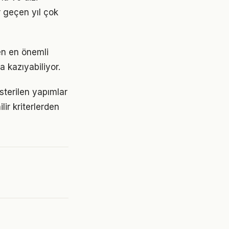
r geçen yıl çok
yen en önemli
 kazıyabiliyor.
österilen yapımlar
lir kriterlerden