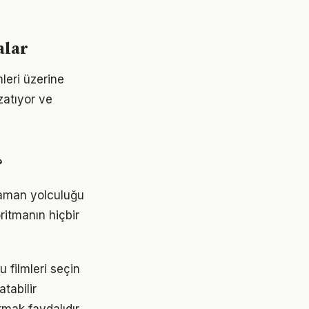
alar
mleri üzerine
zatıyor ve
?
 zaman yolculuğu
oritmanın hiçbir
u filmleri seçin
atabilir