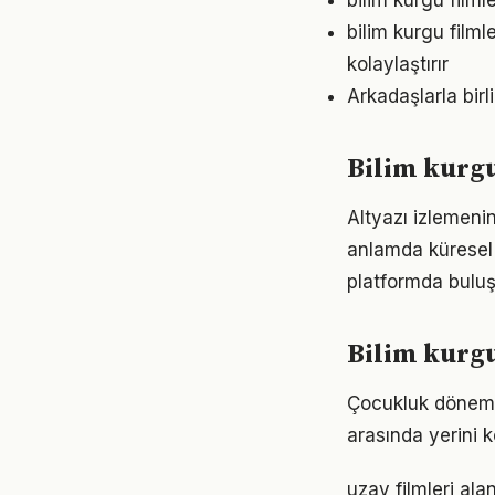
bilim kurgu film
bilim kurgu filml
kolaylaştırır
Arkadaşlarla birli
Bilim kurgu
Altyazı izlemenin
anlamda küresel b
platformda buluşa
Bilim kurgu
Çocukluk dönemine
arasında yerini k
uzay filmleri ala