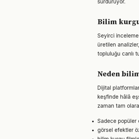
sürdürüyor.
Bilim kurgu
Seyirci incelemes
üretilen analizle
topluluğu canlı t
Neden bili
Dijital platforml
keşfinde hâlâ eşs
zaman tam olarak
Sadece popüler ol
görsel efektler ö