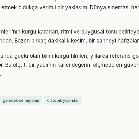
ip etmek oldukça verimli bir yaklaşım. Dünya sineması he
.
ilmleri'nın kurgu kararları, ritmi ve duygusal tonu belirle
dan. Bazen birkaç dakikalık kesim, bir sahneyi hafızalara
tunda güçlü olan bilim kurgu filmleri, yıllarca referans g
or. Bu ölçüt, bir yapımın kalıcı değerini ölçmede en güveni
.
gelecek senaryoları
distopik yapımlar