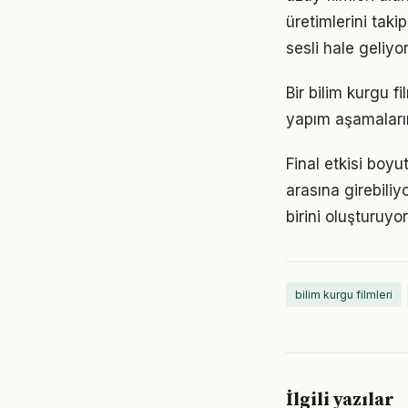
üretimlerini tak
sesli hale geliyor
Bir bilim kurgu f
yapım aşamaların
Final etkisi boyu
arasına girebiliy
birini oluşturuyor
bilim kurgu filmleri
İlgili yazılar