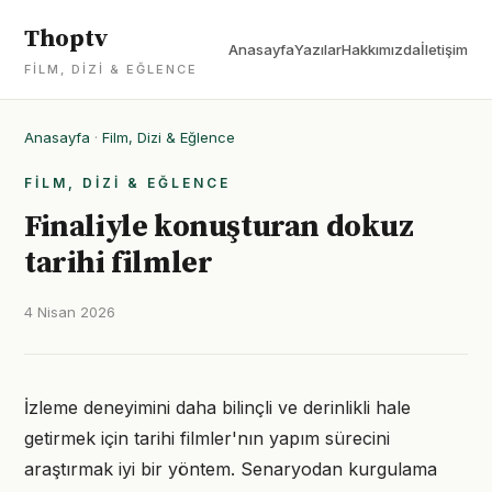
Thoptv
Anasayfa
Yazılar
Hakkımızda
İletişim
FILM, DIZI & EĞLENCE
Anasayfa
·
Film, Dizi & Eğlence
FILM, DIZI & EĞLENCE
Finaliyle konuşturan dokuz
tarihi filmler
4 Nisan 2026
İzleme deneyimini daha bilinçli ve derinlikli hale
getirmek için tarihi filmler'nın yapım sürecini
araştırmak iyi bir yöntem. Senaryodan kurgulama