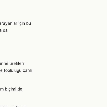
arayanlar için bu
ra da
erine üretilen
ve topluluğu canlı
um biçimi de