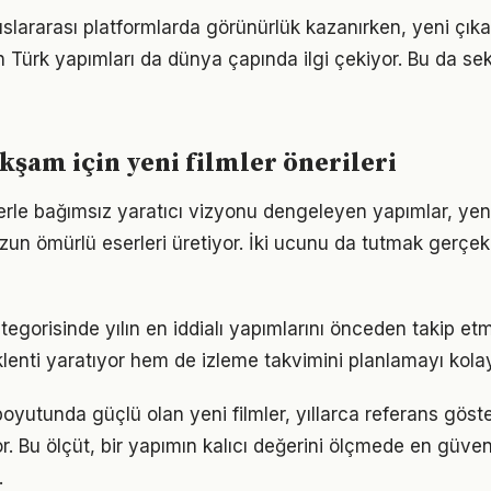
luslararası platformlarda görünürlük kazanırken, yeni çık
n Türk yapımları da dünya çapında ilgi çekiyor. Bu da sek
akşam için yeni filmler önerileri
lerle bağımsız yaratıcı vizyonu dengeleyen yapımlar, yeni
un ömürlü eserleri üretiyor. İki ucunu da tutmak gerçek b
ategorisinde yılın en iddialı yapımlarını önceden takip e
lenti yaratıyor hem de izleme takvimini planlamayı kolayl
oyutunda güçlü olan yeni filmler, yıllarca referans göst
or. Bu ölçüt, bir yapımın kalıcı değerini ölçmede en güveni
.