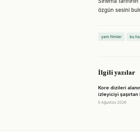
Sinema tarihinin
özgün sesini bul
yeni filmler
bu ha
İlgili yazılar
Kore dizileri alan
izleyiciyi şaşırta
5 Ağustos 2026