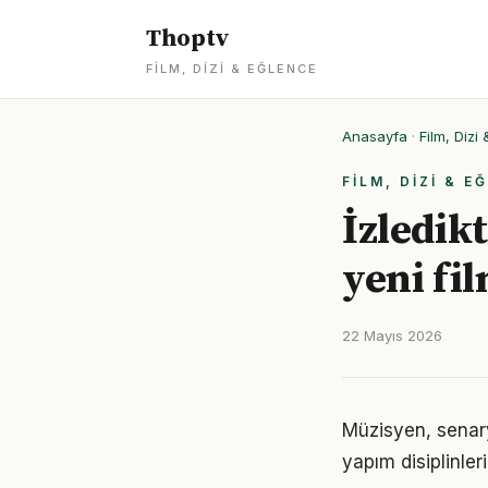
Thoptv
FILM, DIZI & EĞLENCE
Anasayfa
·
Film, Dizi
FILM, DIZI & E
İzledik
yeni fi
22 Mayıs 2026
Müzisyen, senary
yapım disiplinle