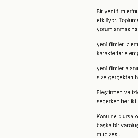
Bir yeni filmler
etkiliyor. Toplum
yorumlanmasına 
yeni filmler izl
karakterlerle em
yeni filmler alan
size gerçekten h
Eleştirmen ve izl
seçerken her iki
Konu ne olursa ol
başka bir varolu
mucizesi.