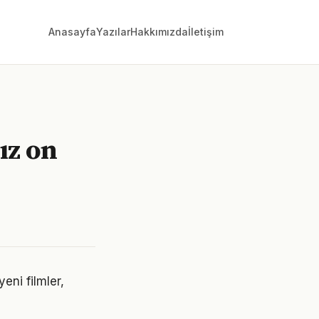
Anasayfa
Yazılar
Hakkımızda
İletişim
ız on
eni filmler,