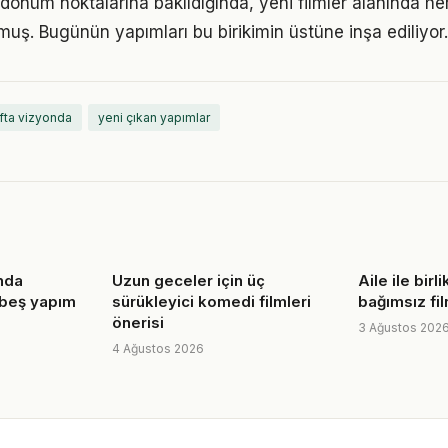
 dönüm noktalarına bakıldığında, yeni filmler alanında h
muş. Bugünün yapımları bu birikimin üstüne inşa ediliyor.
fta vizyonda
yeni çıkan yapımlar
ında
Uzun geceler için üç
Aile ile birl
n beş yapım
sürükleyici komedi filmleri
bağımsız fil
önerisi
3 Ağustos 202
4 Ağustos 2026