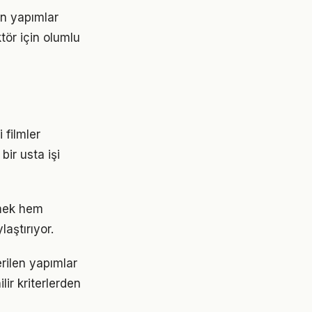
an yapımlar
tör için olumlu
 filmler
ir usta işi
tmek hem
aştırıyor.
erilen yapımlar
lir kriterlerden