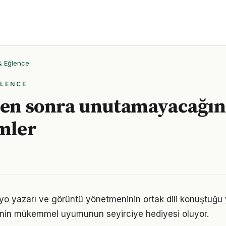
 & Eğlence
ĞLENCE
ten sonra unutamayacağın
lmler
o yazarı ve görüntü yönetmeninin ortak dili konuştuğu y
rinin mükemmel uyumunun seyirciye hediyesi oluyor.