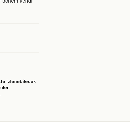
er dönem kendi
ikte izlenebilecek
mler
6