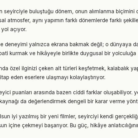
'nın seyirciyle buluştuğu dönem, onun alımlanma biçimini
sal atmosfer, aynı yapımın farklı dönemlerde farklı şekill
yol açıyor.
eme deneyimi yalnızca ekrana bakmak değil; o dünyaya da
pati kurmak ve hikâyeyle birlikte duygusal bir yolculuğa 
ında özel ilginizi çeken alt türleri keşfetmek, kalabalık y
itap eden eserlere ulaşmayı kolaylaştırıyor.
eyici puanları arasında bazen ciddi farklar oluşabiliyor. ye
 kaynağı da değerlendirmek dengeli bir karar verme yönt
sun iyi yazılmış bir yeni filmler, seyirciyi kendi gerçekl
şun içine çekmeyi başarıyor. Bu güç, hikâye anlatıcılığın