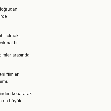
 doğrudan
erde
hil olmak,
çıkmaktır.
apımlar arasında
ni filmler
emi.
iğinden kopararak
ın en büyük