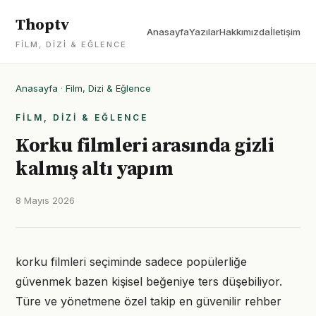
Thoptv
Anasayfa
Yazılar
Hakkımızda
İletişim
FILM, DIZI & EĞLENCE
Anasayfa
·
Film, Dizi & Eğlence
FILM, DIZI & EĞLENCE
Korku filmleri arasında gizli
kalmış altı yapım
8 Mayıs 2026
korku filmleri seçiminde sadece popülerliğe
güvenmek bazen kişisel beğeniye ters düşebiliyor.
Türe ve yönetmene özel takip en güvenilir rehber