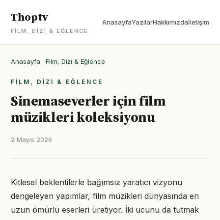
Thoptv
Anasayfa
Yazılar
Hakkımızda
İletişim
FILM, DIZI & EĞLENCE
Anasayfa
·
Film, Dizi & Eğlence
FILM, DIZI & EĞLENCE
Sinemaseverler için film
müzikleri koleksiyonu
2 Mayıs 2026
Kitlesel beklentilerle bağımsız yaratıcı vizyonu
dengeleyen yapımlar, film müzikleri dünyasında en
uzun ömürlü eserleri üretiyor. İki ucunu da tutmak